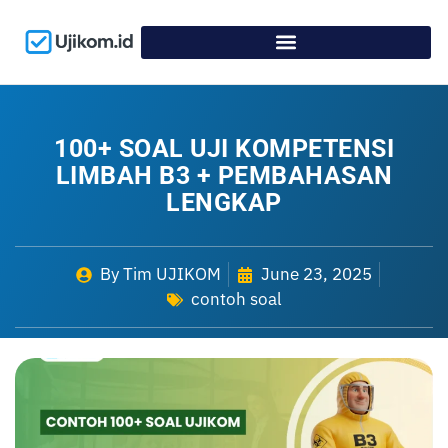
Limbah Bahan Berbahaya dan Beracun (B3)
merupakan salah satu tantangan utama dalam
pengelolaan lingkungan hidup, baik di sektor industri,
kesehatan, maupun domestik. Pengelolaan yang tidak
tepat dapat menimbulkan risiko besar bagi kesehatan
manusia dan ekosistem. Oleh karena itu, penting bagi
para profesional yang terlibat dalam pengelolaan
limbah untuk memahami konsep, prosedur, serta
regulasi terkait pengelolaan Limbah B3 secara
menyeluruh.
Uji kompetensi Limbah B3 disusun untuk mengukur
sejauh mana pengetahuan dan keterampilan praktis