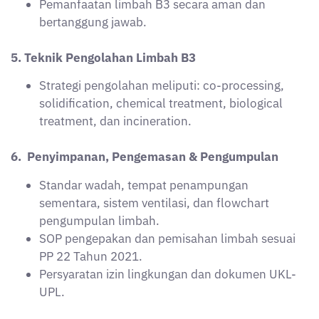
7. Pengangkutan & Penimbunan Akhir
Persyaratan manifest dan dokumen
pengangkutan limbah B3.
Ketentuan landfill khusus B3 dan larangan
dumping sembarangan.
Ketentuan regulasi lintas-batas limbah B3
internasional.
8. Pemantauan & Evaluasi Analisis Limbah B3
Teknik sampling (sampling titik, homogen,
pengawetan).
Validasi alat, ketidakpastian pengukuran,
interpretasi hasil laboratorium.
Sistem quality control dan audit hasil analisis.