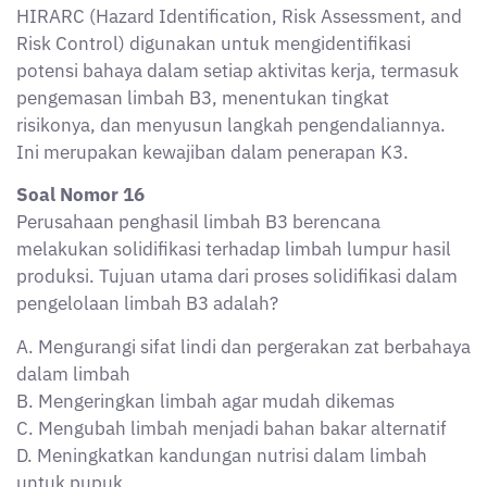
D. Meningkatkan kandungan nutrisi dalam limbah
untuk pupuk
E. Mengubah limbah menjadi bentuk cair agar mudah
diproses
Jawaban: E
Pembahasan:
Solidifikasi bertujuan untuk mengurangi pergerakan
zat berbahaya dalam limbah, memperkecil
kemungkinan lindi (cairan rembesan berbahaya)
keluar dari material limbah saat ditimbun. Biasanya
dilakukan sebelum limbah masuk ke landfill khusus
B3 agar aman.
Soal Nomor 17
Pada kegiatan audit eksternal terhadap fasilitas
pengelolaan limbah B3, auditor menemukan bahwa
dokumen SOP tanggap darurat sudah tidak sesuai
dengan kondisi terkini fasilitas tersebut. Tindakan