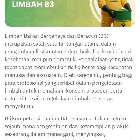
seseorang dalam menangani, menyimpan,
mengangkut, dan mengolah limbah berbahaya sesuai
dengan ketentuan peraturan yang berlaku. Melalui
kumpulan soal berikut, Anda dapat berlatih
memahami setiap aspek penting dari pengelolaan
limbah B3 agar lebih siap menghadapi uji kompetensi
atau penerapan langsung di lapangan.
Daftar Isi
Kisi-Kisi & Materi Uji Kompetensi Limbah B3
Contoh Soal Uji Kompetensi Limbah B3
Ingin mengakses lebih banyak soal dan pembahasan
terbaru?
Kisi-Kisi & Materi Uji Kompetensi Limbah B3