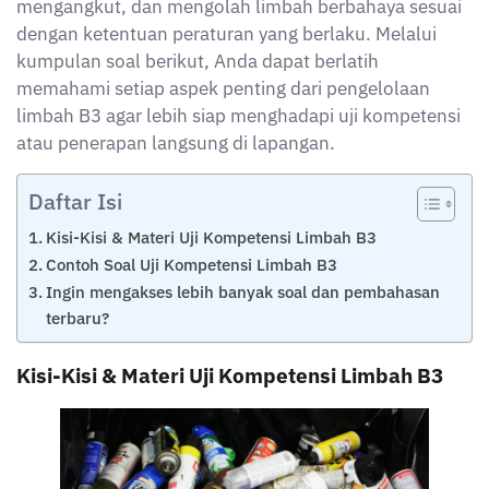
Berikut adalah kisi-kisi lengkap materi yang sering
muncul dalam uji kompetensi pengelolaan Limbah B3.
Dengan memahami seluruh materi berikut, diharapkan
peserta mampu menguasai konsep dasar, prosedur
teknis, serta regulasi yang berkaitan dengan
pengelolaan limbah B3 secara menyeluruh. Kisi-kisi ini
menjadi panduan utama agar proses belajar lebih
terarah dan sesuai dengan standar uji kompetensi
yang berlaku.