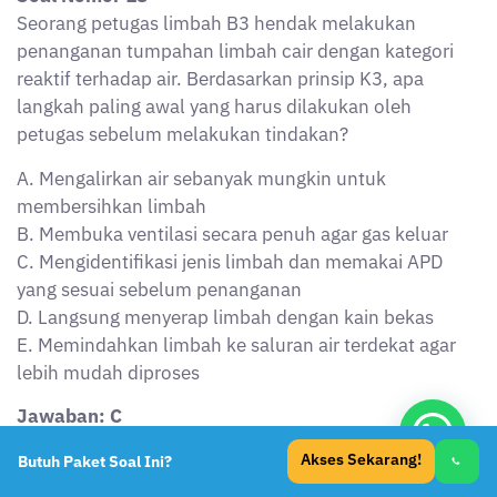
Untuk limbah reaktif terhadap air, langkah pertama
adalah identifikasi jenis limbah dan pemakaian APD
yang sesuai untuk mencegah paparan. Menggunakan
air justru berbahaya karena bisa memicu reaksi kimia.
Langkah lain dilakukan setelah identifikasi dan
perlindungan diri lengkap.
Soal Nomor 19
Dalam implementasi prinsip polluter pays principle
(PPP) pada pengelolaan limbah B3, siapa yang
bertanggung jawab secara hukum dan finansial atas
dampak yang ditimbulkan oleh limbah B3?
A. Pemerintah daerah setempat
B. Pihak pengangkut limbah B3
C. Pihak pengolah limbah B3
D. Penghasil limbah B3
Akses Sekarang!
Butuh Paket Soal Ini?
E. Instansi pengawas lingkungan