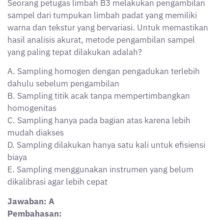
Pembahasan:
Metode sampling homogen mengharuskan limbah
diaduk terlebih dahulu agar seluruh bagian mewakili
keseluruhan sifat limbah. Hal ini penting untuk
menghasilkan data yang akurat. Sampling acak, satu
kali, atau alat tidak terkalibrasi akan menurunkan
validitas hasil.
Soal Nomor 5
Dalam menghadapi risiko kebocoran drum limbah B3
di tempat penyimpanan sementara, perusahaan wajib
memiliki prosedur tanggap darurat. Berdasarkan
standar keselamatan kerja, prosedur yang paling
sesuai untuk menangani kebocoran tersebut adalah?
A. Mengisolasi area dan menutup bocoran dengan
serbuk gergaji biasa
B. Menggunakan APD lengkap, menutup bocoran