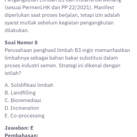
Jawaban: E
Pembahasan:
Co-processing adalah strategi pemanfaatan limbah B3
sebagai bahan bakar atau bahan baku alternatif di
industri, seperti semen. Dengan memanfaatkan
karakter kalor limbah B3, strategi ini mendukung
pengurangan limbah dan efisiensi energi. Solidifikasi,
landfill, atau insinerasi lebih ditujukan pada
pembuangan atau pengolahan, bukan pemanfaatan
langsung.
Soal Nomor 9
Dalam audit internal pengelolaan limbah B3,
ditemukan bahwa perusahaan belum memiliki
prosedur pembaruan SOP secara berkala. Akibat dari
tidak adanya pembaruan SOP tersebut dapat
menimbulkan risiko, antara lain?
A. Menurunnya kapasitas produksi