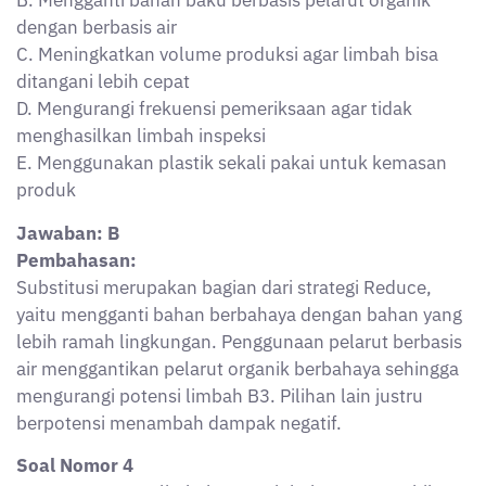
Soal Nomor 4
Seorang petugas limbah B3 melakukan pengambilan
sampel dari tumpukan limbah padat yang memiliki
warna dan tekstur yang bervariasi. Untuk memastikan
hasil analisis akurat, metode pengambilan sampel
yang paling tepat dilakukan adalah?
A. Sampling homogen dengan pengadukan terlebih
dahulu sebelum pengambilan
B. Sampling titik acak tanpa mempertimbangkan
homogenitas
C. Sampling hanya pada bagian atas karena lebih
mudah diakses
D. Sampling dilakukan hanya satu kali untuk efisiensi
biaya
E. Sampling menggunakan instrumen yang belum
dikalibrasi agar lebih cepat
Jawaban: A