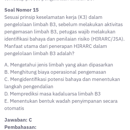
Jawaban: C
Pembahasan:
HIRARC (Hazard Identification, Risk Assessment, and
Risk Control) digunakan untuk mengidentifikasi
potensi bahaya dalam setiap aktivitas kerja, termasuk
pengemasan limbah B3, menentukan tingkat
risikonya, dan menyusun langkah pengendaliannya.
Ini merupakan kewajiban dalam penerapan K3.
Soal Nomor 16
Perusahaan penghasil limbah B3 berencana
melakukan solidifikasi terhadap limbah lumpur hasil
produksi. Tujuan utama dari proses solidifikasi dalam
pengelolaan limbah B3 adalah?
A. Mengurangi sifat lindi dan pergerakan zat berbahaya
dalam limbah
B. Mengeringkan limbah agar mudah dikemas
C. Mengubah limbah menjadi bahan bakar alternatif