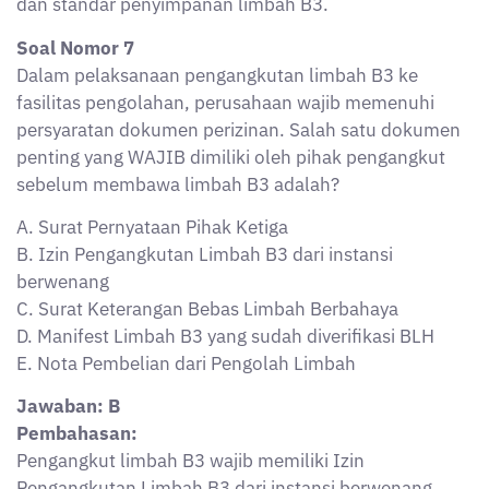
Pengangkut limbah B3 wajib memiliki Izin
Pengangkutan Limbah B3 dari instansi berwenang
(sesuai PermenLHK dan PP 22/2021). Manifest
diperlukan saat proses berjalan, tetapi izin adalah
syarat mutlak sebelum kegiatan pengangkutan
dilakukan.
Soal Nomor 8
Perusahaan penghasil limbah B3 ingin memanfaatkan
limbahnya sebagai bahan bakar substitusi dalam
proses industri semen. Strategi ini dikenal dengan
istilah?
A. Solidifikasi limbah
B. Landfilling
C. Bioremediasi
D. Incineration
E. Co-processing