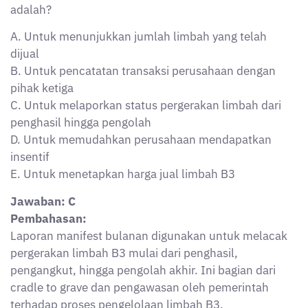
cradle to grave dan pengawasan oleh pemerintah
terhadap proses pengelolaan limbah B3.
Soal Nomor 15
Sesuai prinsip keselamatan kerja (K3) dalam
pengelolaan limbah B3, sebelum melakukan aktivitas
pengemasan limbah B3, petugas wajib melakukan
identifikasi bahaya dan penilaian risiko (HIRARC/JSA).
Manfaat utama dari penerapan HIRARC dalam
pengelolaan limbah B3 adalah?
A. Mengetahui jenis limbah yang akan dipasarkan
B. Menghitung biaya operasional pengemasan
C. Mengidentifikasi potensi bahaya dan menentukan
langkah pengendalian
D. Memprediksi masa kadaluarsa limbah B3
E. Menentukan bentuk wadah penyimpanan secara
otomatis