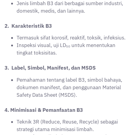
strategi utama minimisasi limbah.
Pemanfaatan limbah B3 secara aman dan
bertanggung jawab.
5. Teknik Pengolahan Limbah B3
Strategi pengolahan meliputi: co-processing,
solidification, chemical treatment, biological
treatment, dan incineration.
6. Penyimpanan, Pengemasan & Pengumpulan
Standar wadah, tempat penampungan
sementara, sistem ventilasi, dan flowchart
pengumpulan limbah.
SOP pengepakan dan pemisahan limbah sesuai
PP 22 Tahun 2021.
Persyaratan izin lingkungan dan dokumen UKL-
UPL.