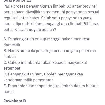
Jawaban: B
Pembahasan:
Untuk pengangkutan limbah B3 lintas batas negara,
persetujuan dari negara penerima merupakan syarat
mutlak sesuai ketentuan Konvensi Basel dan regulasi
nasional. Manifest domestik tidak cukup karena
statusnya sudah lintas negara. Tujuannya untuk
mencegah perdagangan ilegal limbah B3.
Soal Nomor 12
Dalam analisis laboratorium limbah B3, salah satu
langkah penting untuk menjaga keakuratan hasil uji
adalah melakukan validasi terhadap alat ukur. Jika
alat ukur tidak divalidasi, risiko yang paling mungkin
terjadi adalah?
A. Limbah tidak dapat diangkut ke TPA
B. Data hasil analisis bisa menyimpang dari kondisi