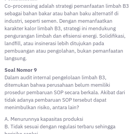
B. Tidak sesuai dengan regulasi terbaru sehingga
berisiko sanksi
C. Limbah menjadi lebih berbahaya karena perubahan
bahan baku
D. Perusahaan wajib melakukan pembangunan
fasilitas landfill sendiri
E. Tidak diizinkan melakukan ekspor produk
Jawaban: B
Pembahasan:
Jika SOP tidak diperbarui sesuai regulasi terbaru, maka
proses pengelolaan limbah B3 dapat melanggar
aturan hukum, yang berujung pada sanksi
administratif, denda, bahkan pencabutan izin. Ini
sesuai prinsip audit internal untuk memastikan
kepatuhan terhadap regulasi.
Soal Nomor 10
Salah satu prinsip utama dalam pengelolaan limbah