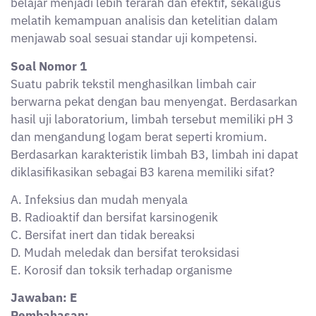
Jawaban: E
Pembahasan:
Limbah dengan pH rendah (di bawah 4) dikategorikan
sebagai korosif, sedangkan keberadaan logam berat
berbahaya seperti kromium menjadikan limbah
tersebut toksik. Dua karakteristik inilah yang
menjadikan limbah tergolong B3. Pilihan lain tidak
relevan dengan sifat yang disebutkan.
Soal Nomor 2
Suatu perusahaan pengelolaan limbah B3 diwajibkan
untuk memiliki dokumen yang berfungsi sebagai alat
pelacakan mulai dari penghasil, pengangkut, hingga
pengolah akhir limbah B3. Dokumen tersebut dikenal
dengan istilah?
A. Material Safety Data Sheet (MSDS)
B. Surat Pernyataan Pengelolaan Lingkungan
C. Manifest Limbah B3