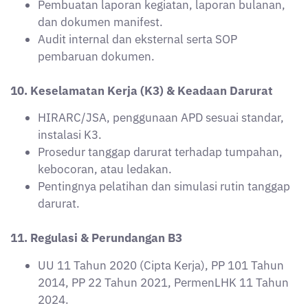
2014, PP 22 Tahun 2021, PermenLHK 11 Tahun
2024.
Ketentuan perizinan operasional, pengawasan
oleh KLHK atau BLH.
Prinsip polluter pays, proximity, dan cradle-to-
grave sebagai dasar kebijakan pengelolaan
limbah B3.
Contoh Soal Uji Kompetensi Limbah B3
Berikut disajikan kumpulan soal pilihan ganda lengkap
beserta pembahasannya, yang dirancang untuk
membantu peserta memahami berbagai aspek penting
dalam pengelolaan Limbah B3. Materi yang diujikan
mencakup seluruh pokok bahasan mulai dari
identifikasi limbah, karakteristik bahan berbahaya,
hingga regulasi dan prosedur teknis yang berlaku.
Soal-soal disusun secara bertahap dengan tingkat