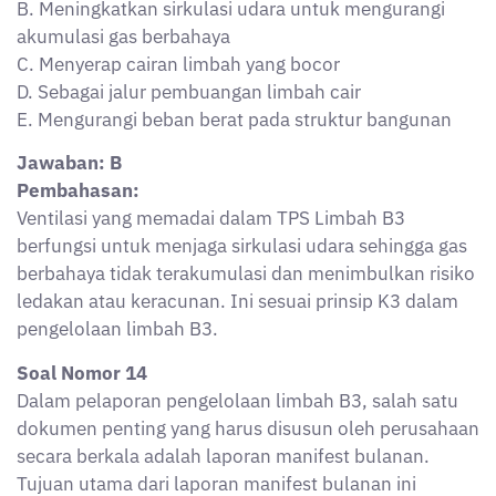
secara berkala adalah laporan manifest bulanan.
Tujuan utama dari laporan manifest bulanan ini
adalah?
A. Untuk menunjukkan jumlah limbah yang telah
dijual
B. Untuk pencatatan transaksi perusahaan dengan
pihak ketiga
C. Untuk melaporkan status pergerakan limbah dari
penghasil hingga pengolah
D. Untuk memudahkan perusahaan mendapatkan
insentif
E. Untuk menetapkan harga jual limbah B3
Jawaban: C
Pembahasan:
Laporan manifest bulanan digunakan untuk melacak
pergerakan limbah B3 mulai dari penghasil,
pengangkut, hingga pengolah akhir. Ini bagian dari