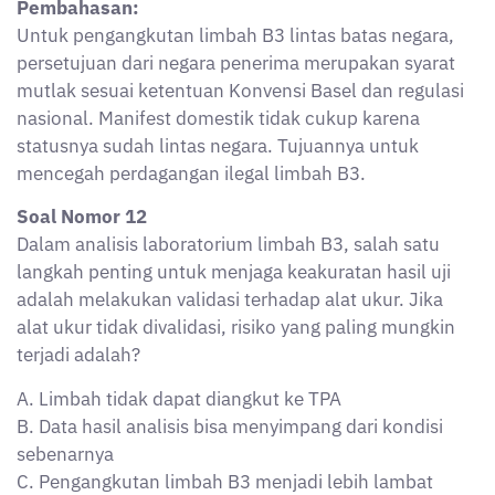
sebenarnya
C. Pengangkutan limbah B3 menjadi lebih lambat
D. Limbah B3 otomatis berubah menjadi non-B3
E. Audit internal tidak dapat dilakukan
Jawaban: B
Pembahasan:
Validasi alat ukur penting untuk memastikan hasil
analisis akurat dan dapat dipercaya. Jika alat tidak
divalidasi, maka data yang dihasilkan berpotensi
menyimpang dari kondisi sebenarnya, yang berakibat
pada salah pengklasifikasian atau salah penanganan
limbah.
Soal Nomor 13
Dalam prosedur penyimpanan limbah B3, fasilitas
penyimpanan sementara diwajibkan memiliki ventilasi
yang memadai. Apa fungsi utama ventilasi dalam
tempat penampungan sementara limbah B3?