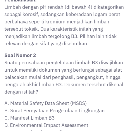
D. Environmental Impact Assessment
E. Waste Collection Certificate
Jawaban: C
Pembahasan:
Manifest Limbah B3 merupakan dokumen resmi untuk
melacak perjalanan limbah B3 dari sumber ke
pengelolaan akhir sesuai PP 22/2021. MSDS hanya
menjelaskan karakteristik zat berbahaya, bukan alat
pelacakan.
Soal Nomor 3
Perusahaan manufaktur diharuskan menerapkan
strategi 3R (Reduce, Reuse, Recycle) untuk
mengurangi dampak limbah B3. Salah satu contoh
strategi substitusi yang tepat dalam konteks
pengurangan limbah B3 adalah?
A. Menggunakan bahan baku yang lebih reaktif untuk