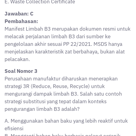
efisiensi
B. Mengganti bahan baku berbasis pelarut organik
dengan berbasis air
C. Meningkatkan volume produksi agar limbah bisa
ditangani lebih cepat
D. Mengurangi frekuensi pemeriksaan agar tidak
menghasilkan limbah inspeksi
E. Menggunakan plastik sekali pakai untuk kemasan
produk
Jawaban:
B
Pembahasan:
Substitusi merupakan bagian dari strategi Reduce,
yaitu mengganti bahan berbahaya dengan bahan yang
lebih ramah lingkungan. Penggunaan pelarut berbasis
air menggantikan pelarut organik berbahaya sehingga
mengurangi potensi limbah B3. Pilihan lain justru
berpotensi menambah dampak negatif.