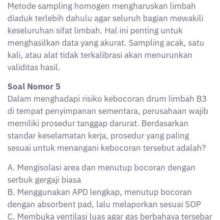
dengan absorbent pad, lalu melaporkan sesuai SOP
C. Membuka ventilasi luas agar gas berbahaya tersebar
D. Mengangkut drum bocor ke area terbuka untuk
penanganan
E. Melarikan diri dari lokasi tanpa melakukan tindakan
awal
Jawaban:
B
Pembahasan:
Prosedur tanggap darurat mengharuskan petugas
memakai APD lengkap, menutup kebocoran dengan
absorbent pad khusus limbah B3, dan melaporkan
kejadian sesuai SOP yang berlaku. Pilihan lain berisiko
memperluas kontaminasi atau membahayakan
keselamatan.
Soal Nomor 6
Sebuah fasilitas penyimpanan limbah B3 diwajibkan
menyediakan wadah penyimpanan yang sesuai