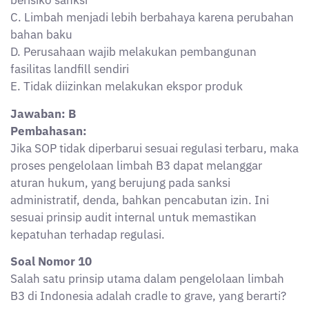
B3 di Indonesia adalah cradle to grave, yang berarti?
A. Limbah B3 dapat dibuang setelah tidak terpakai
B. Penghasil limbah bertanggung jawab penuh sejak
limbah dihasilkan hingga diolah/dimusnahkan
C. Limbah hanya boleh ditimbun di lokasi penghasil
D. Limbah B3 bisa diolah oleh pihak mana saja tanpa
izin
E. Pengangkutan limbah dilakukan oleh pihak ketiga
tanpa perlu pengawasan
Jawaban: B
Pembahasan:
Prinsip cradle to grave mengharuskan penghasil
limbah B3 bertanggung jawab penuh terhadap limbah
tersebut, mulai dari proses produksi, penyimpanan,
pengangkutan, pengolahan, hingga penimbunan akhir.
Ini merupakan implementasi dari prinsip polluter pays
dalam pengelolaan lingkungan.