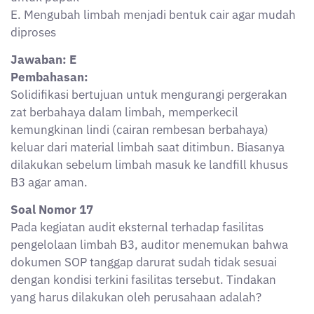
yang harus dilakukan oleh perusahaan adalah?
A. Menghapus SOP lama dan tidak perlu membuat
yang baru
B. Mengajukan izin baru ke pemerintah daerah
C. Melakukan pembaruan SOP sesuai kondisi terbaru
dan regulasi yang berlaku
D. Menyerahkan tanggung jawab pembaruan kepada
pihak ketiga
E. Melanjutkan penggunaan SOP lama selama tidak
ada insiden
Jawaban: C
Pembahasan:
Dalam audit eksternal, jika ditemukan SOP tidak
sesuai, maka wajib diperbarui agar selaras dengan
regulasi terbaru dan kondisi aktual lapangan. Hal ini
untuk memastikan prosedur tanggap darurat benar-
benar efektif ketika diperlukan.