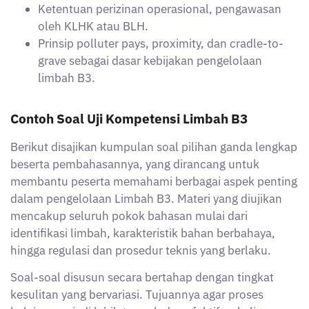
kesulitan yang bervariasi. Tujuannya agar proses
belajar menjadi lebih terarah dan efektif, sekaligus
melatih kemampuan analisis dan ketelitian dalam
menjawab soal sesuai standar uji kompetensi.
Soal Nomor 1
Suatu pabrik tekstil menghasilkan limbah cair
berwarna pekat dengan bau menyengat. Berdasarkan
hasil uji laboratorium, limbah tersebut memiliki pH 3
dan mengandung logam berat seperti kromium.
Berdasarkan karakteristik limbah B3, limbah ini dapat
diklasifikasikan sebagai B3 karena memiliki sifat?
A. Infeksius dan mudah menyala
B. Radioaktif dan bersifat karsinogenik
C. Bersifat inert dan tidak bereaksi
D. Mudah meledak dan bersifat teroksidasi
E. Korosif dan toksik terhadap organisme