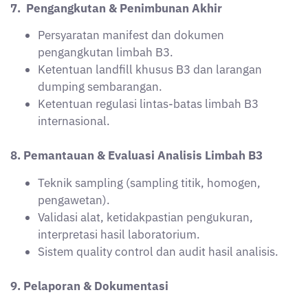
9. Pelaporan & Dokumentasi
Pembuatan laporan kegiatan, laporan bulanan,
dan dokumen manifest.
Audit internal dan eksternal serta SOP
pembaruan dokumen.
10. Keselamatan Kerja (K3) & Keadaan Darurat
HIRARC/JSA, penggunaan APD sesuai standar,
instalasi K3.
Prosedur tanggap darurat terhadap tumpahan,
kebocoran, atau ledakan.
Pentingnya pelatihan dan simulasi rutin tanggap
darurat.
11. Regulasi & Perundangan B3
UU 11 Tahun 2020 (Cipta Kerja), PP 101 Tahun