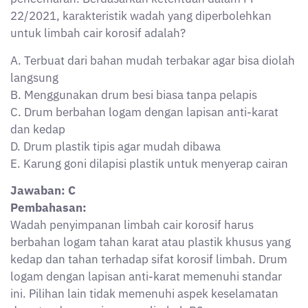
ini. Pilihan lain tidak memenuhi aspek keselamatan
dan standar penyimpanan limbah B3.
Soal Nomor 7
Dalam pelaksanaan pengangkutan limbah B3 ke
fasilitas pengolahan, perusahaan wajib memenuhi
persyaratan dokumen perizinan. Salah satu dokumen
penting yang WAJIB dimiliki oleh pihak pengangkut
sebelum membawa limbah B3 adalah?
A. Surat Pernyataan Pihak Ketiga
B. Izin Pengangkutan Limbah B3 dari instansi
berwenang
C. Surat Keterangan Bebas Limbah Berbahaya
D. Manifest Limbah B3 yang sudah diverifikasi BLH
E. Nota Pembelian dari Pengolah Limbah
Jawaban: B
Pembahasan: