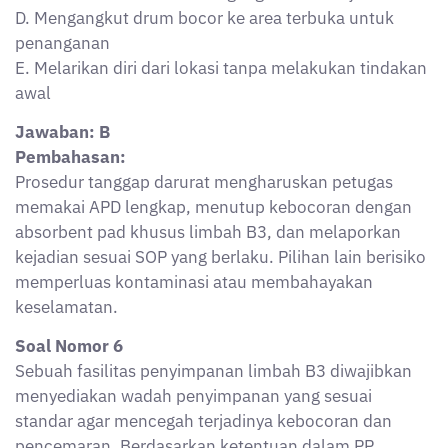
standar agar mencegah terjadinya kebocoran dan
pencemaran. Berdasarkan ketentuan dalam PP
22/2021, karakteristik wadah yang diperbolehkan
untuk limbah cair korosif adalah?
A. Terbuat dari bahan mudah terbakar agar bisa diolah
langsung
B. Menggunakan drum besi biasa tanpa pelapis
C. Drum berbahan logam dengan lapisan anti-karat
dan kedap
D. Drum plastik tipis agar mudah dibawa
E. Karung goni dilapisi plastik untuk menyerap cairan
Jawaban: C
Pembahasan:
Wadah penyimpanan limbah cair korosif harus
berbahan logam tahan karat atau plastik khusus yang
kedap dan tahan terhadap sifat korosif limbah. Drum
logam dengan lapisan anti-karat memenuhi standar