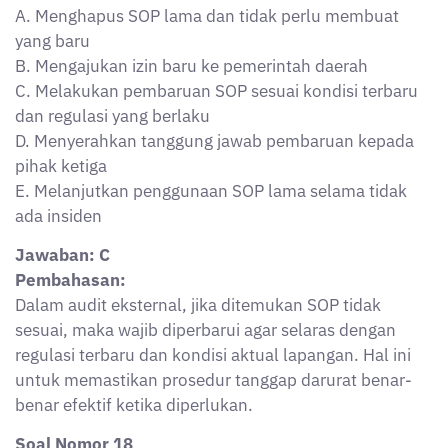
Soal Nomor 18
Seorang petugas limbah B3 hendak melakukan
penanganan tumpahan limbah cair dengan kategori
reaktif terhadap air. Berdasarkan prinsip K3, apa
langkah paling awal yang harus dilakukan oleh
petugas sebelum melakukan tindakan?
A. Mengalirkan air sebanyak mungkin untuk
membersihkan limbah
B. Membuka ventilasi secara penuh agar gas keluar
C. Mengidentifikasi jenis limbah dan memakai APD
yang sesuai sebelum penanganan
D. Langsung menyerap limbah dengan kain bekas
E. Memindahkan limbah ke saluran air terdekat agar
lebih mudah diproses
Jawaban: C
Pembahasan: