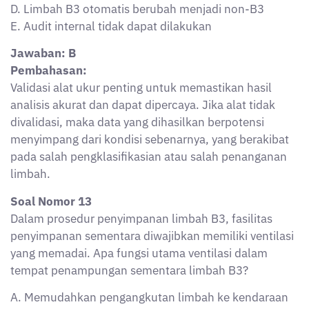
A. Memudahkan pengangkutan limbah ke kendaraan
B. Meningkatkan sirkulasi udara untuk mengurangi
akumulasi gas berbahaya
C. Menyerap cairan limbah yang bocor
D. Sebagai jalur pembuangan limbah cair
E. Mengurangi beban berat pada struktur bangunan
Jawaban: B
Pembahasan:
Ventilasi yang memadai dalam TPS Limbah B3
berfungsi untuk menjaga sirkulasi udara sehingga gas
berbahaya tidak terakumulasi dan menimbulkan risiko
ledakan atau keracunan. Ini sesuai prinsip K3 dalam
pengelolaan limbah B3.
Soal Nomor 14
Dalam pelaporan pengelolaan limbah B3, salah satu
dokumen penting yang harus disusun oleh perusahaan