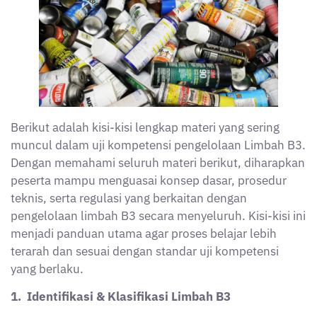
1. Identifikasi & Klasifikasi Limbah B3
Jenis limbah B3 dari berbagai sumber industri,
domestik, medis, dan lainnya.
2. Karakteristik B3
Termasuk sifat korosif, reaktif, toksik, infeksius.
Inspeksi visual, uji LD₅₀ untuk menentukan
tingkat toksisitas.
3. Label, Simbol, Manifest, dan MSDS
Pemahaman tentang label B3, simbol bahaya,
dokumen manifest, dan penggunaan Material
Safety Data Sheet (MSDS).
4. Minimisasi & Pemanfaatan B3
Teknik 3R (Reduce, Reuse, Recycle) sebagai