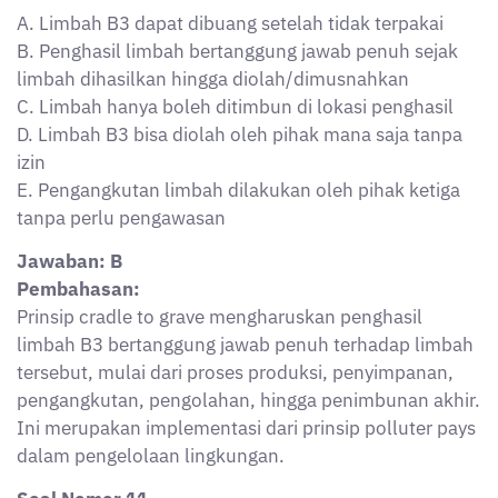
Soal Nomor 11
Pada proses pengangkutan limbah B3 antar provinsi,
perusahaan diwajibkan memenuhi persyaratan sesuai
regulasi lintas batas. Salah satu persyaratan yang
harus dipenuhi dalam pengangkutan limbah B3 lintas
batas wilayah negara adalah?
A. Pengangkutan cukup menggunakan manifest
domestik
B. Harus memiliki persetujuan dari negara penerima
limbah
C. Cukup memberitahukan kepada masyarakat
setempat
D. Pengangkutan hanya boleh menggunakan
kendaraan milik pemerintah
E. Diperbolehkan tanpa izin jika limbah dalam bentuk
padat