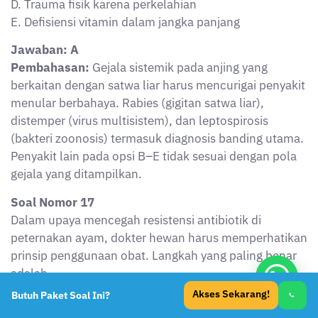
D. Trauma fisik karena perkelahian
E. Defisiensi vitamin dalam jangka panjang
Jawaban: A
Pembahasan:
Gejala sistemik pada anjing yang
berkaitan dengan satwa liar harus mencurigai penyakit
menular berbahaya. Rabies (gigitan satwa liar),
distemper (virus multisistem), dan leptospirosis
(bakteri zoonosis) termasuk diagnosis banding utama.
Penyakit lain pada opsi B–E tidak sesuai dengan pola
gejala yang ditampilkan.
Soal Nomor 17
Dalam upaya mencegah resistensi antibiotik di
peternakan ayam, dokter hewan harus memperhatikan
prinsip penggunaan obat. Langkah yang paling benar
adalah…
Akses Sekarang!
Butuh Paket Soal Ini?
A. Memberikan antibiotik profilaksis terus-menerus